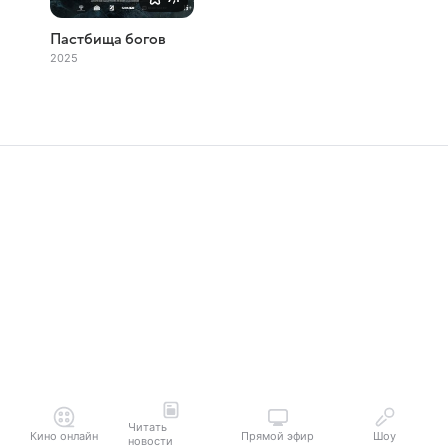
Пастбища богов
2025
Читать
Кино онлайн
Прямой эфир
Шоу
новости