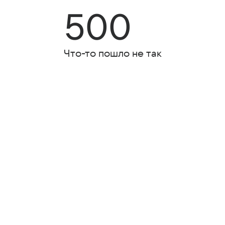
500
Что-то пошло не так