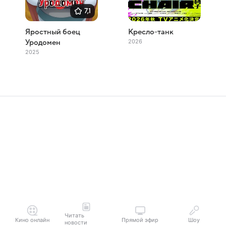
7,1
Яростный боец
Кресло-танк
2026
Уродомен
2025
Читать
Кино онлайн
Прямой эфир
Шоу
новости