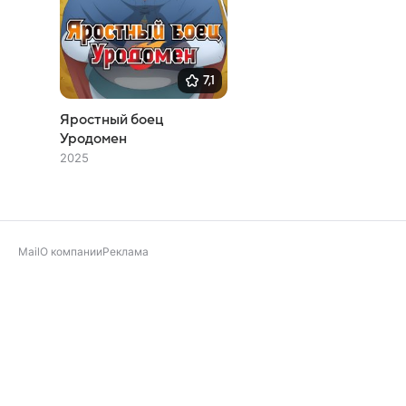
7,1
Яростный боец
Уродомен
2025
Mail
О компании
Реклама