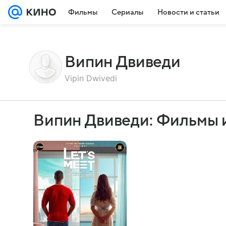
Фильмы
Сериалы
Новости и статьи
Випин Двиведи
Vipin Dwivedi
Випин Двиведи: Фильмы 