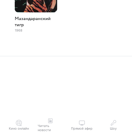
Мазандаранский
тигр
1968
Читать
Кино онлайн
Прямой эфир
Шоу
новости