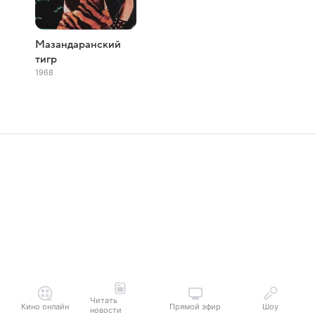
Мазандаранский
тигр
1968
Читать
Кино онлайн
Прямой эфир
Шоу
новости