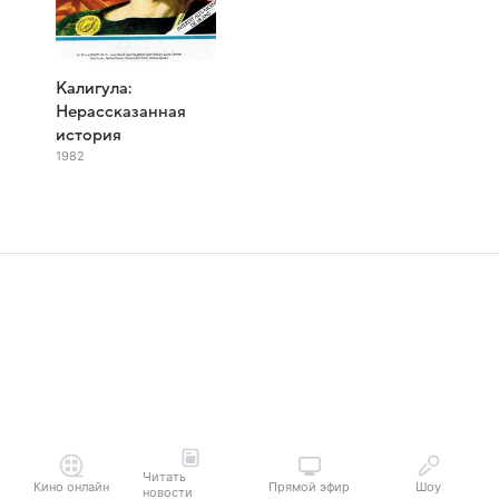
Калигула:
Нерассказанная
история
1982
Читать
Кино онлайн
Прямой эфир
Шоу
новости