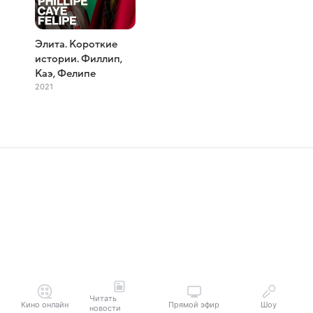
Элита. Короткие
истории. Филлип,
Каэ, Фелипе
2021
Читать
Кино онлайн
Прямой эфир
Шоу
новости