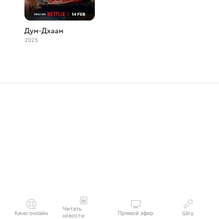
Дум-Дхаам
2025
Читать
Кино онлайн
Прямой эфир
Шоу
новости