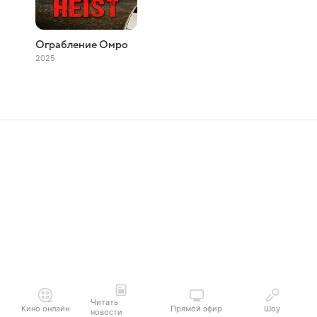
Ограбление Омро
2025
Читать
Кино онлайн
Прямой эфир
Шоу
новости