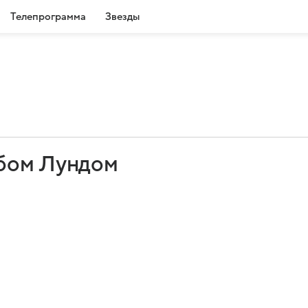
Телепрограмма
Звезды
бом Лундом