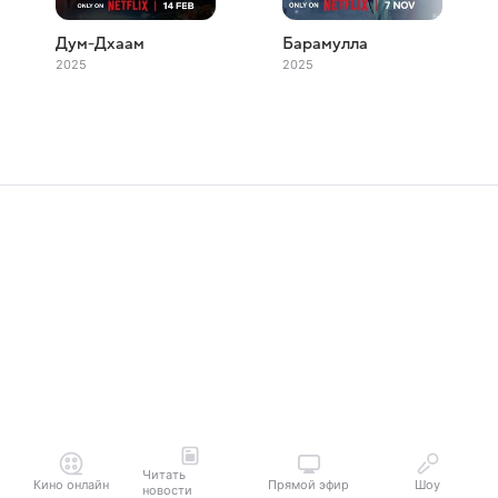
Дум-Дхаам
Барамулла
2025
2025
Читать
Кино онлайн
Прямой эфир
Шоу
новости