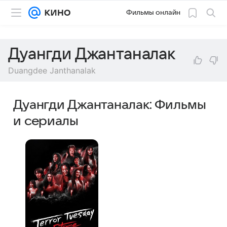
Фильмы онлайн
Дуангди Джантаналак
Duangdee Janthanalak
Дуангди Джантаналак: Фильмы
и сериалы