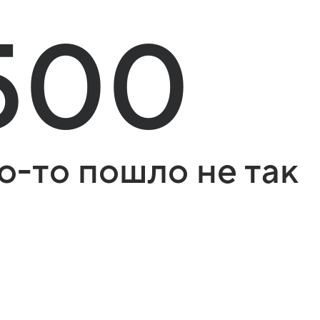
500
о-то пошло не так