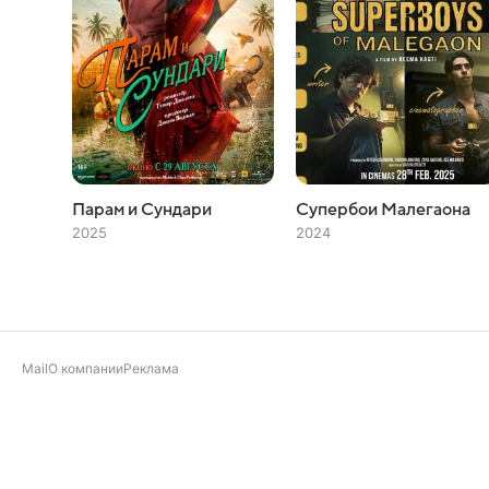
Парам и Сундари
Супербои Малегаона
2025
2024
Mail
О компании
Реклама