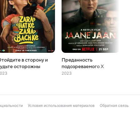
тойдите в сторону и
Преданность
Джи К
удьте осторожны
подозреваемого X
2023
023
2023
нциальности
Условия использования материалов
Обратная связь