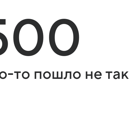
500
о-то пошло не так