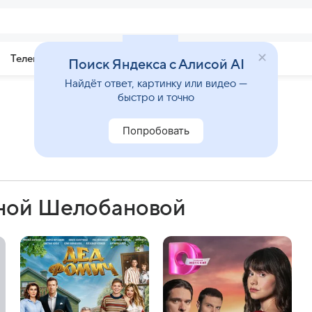
Телепрограмма
Звезды
Поиск Яндекса с Алисой AI
Найдёт ответ, картинку или видео —
быстро и точно
Попробовать
иной Шелобановой