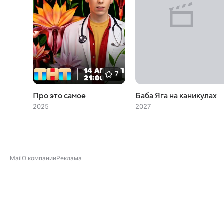
7
Про это самое
Баба Яга на каникулах
2025
2027
Mail
О компании
Реклама