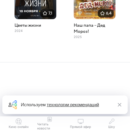
7,1
6,4
Цветы жизни
Наш папа – Дед
2024
Мороз!
2025
Используем
технологии рекомендаций
Читать
Кино онлайн
Прямой эфир
Шоу
новости