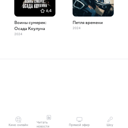
6,4
Воины сумерек:
Петля времени
2024
Осада Коулуна
2024
Читать
Кино онлайн
Прямой эфир
Шоу
новости