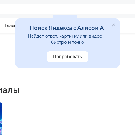
Телепрограмма
Звезды
Поиск Яндекса с Алисой AI
Найдёт ответ, картинку или видео —
быстро и точно
Попробовать
иалы