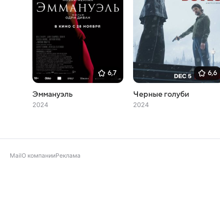
6,7
6,6
Эммануэль
Черные голуби
2024
2024
Mail
О компании
Реклама