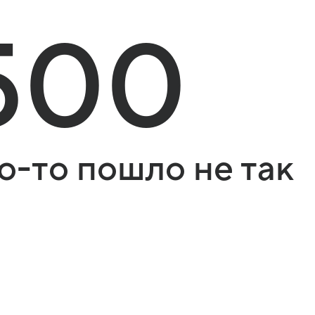
500
о-то пошло не так