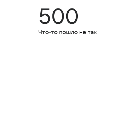
500
Что-то пошло не так