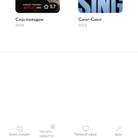
5,7
Сны поездов
Синг-Синг
2025
2023
Читать
Кино онлайн
Прямой эфир
Шоу
новости