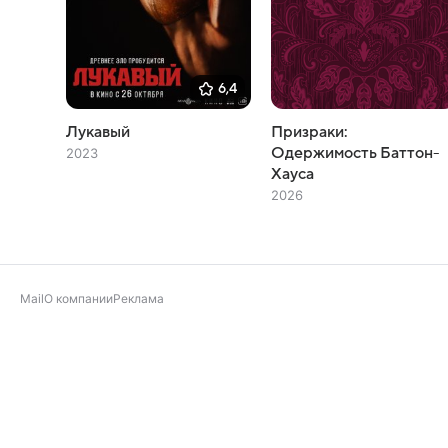
6,4
Лукавый
Призраки:
Одержимость Баттон-
2023
Хауса
2026
Mail
О компании
Реклама