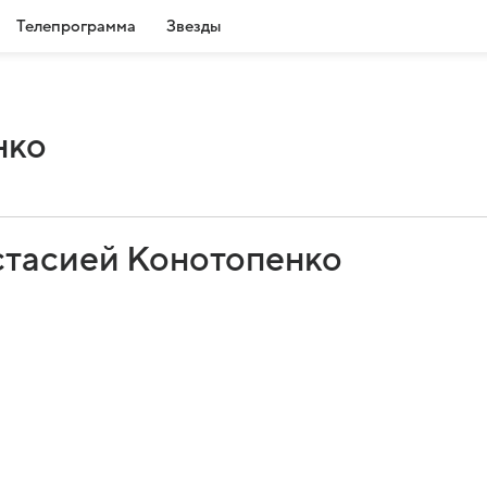
Телепрограмма
Звезды
нко
стасией Конотопенко