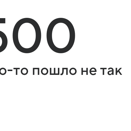
500
о-то пошло не так