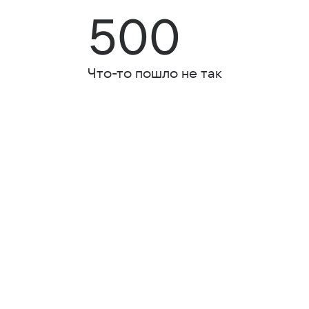
500
Что-то пошло не так