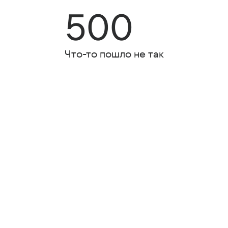
500
Что-то пошло не так