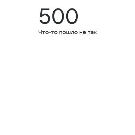
500
Что-то пошло не так