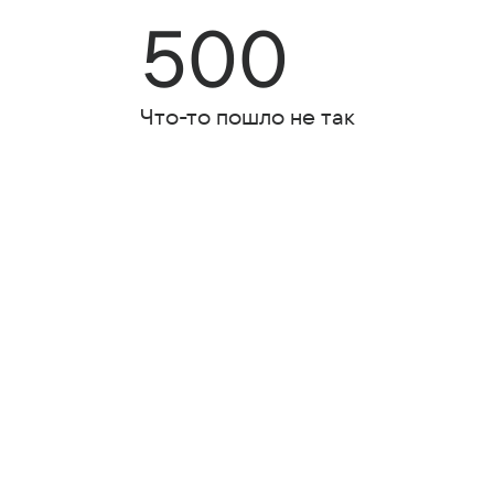
500
Что-то пошло не так