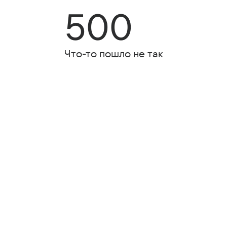
500
Что-то пошло не так