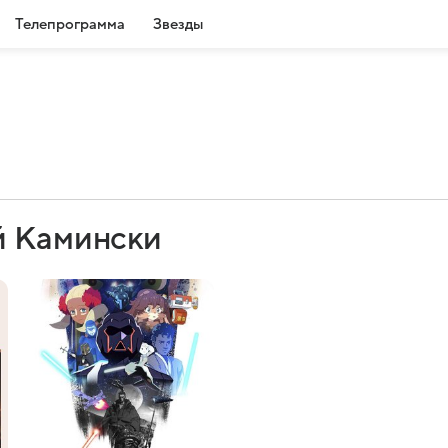
Телепрограмма
Звезды
й Камински