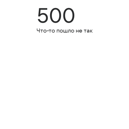
500
Что-то пошло не так