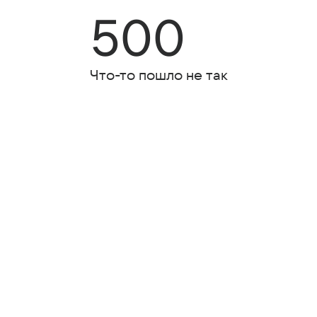
500
Что-то пошло не так