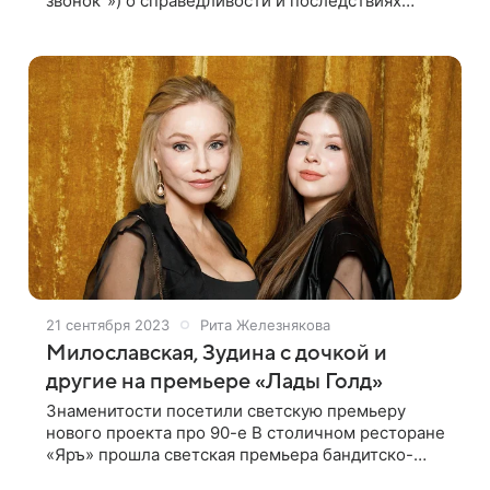
звонок"») о справедливости и последствиях
детских травм, в основу которой легли реальные
истории сирот из детских домов. Проект
21 сентября 2023
Рита Железнякова
Милославская, Зудина с дочкой и
другие на премьере «Лады Голд»
Знаменитости посетили светскую премьеру
нового проекта про 90-е В столичном ресторане
«Яръ» прошла светская премьера бандитско-
комедийного сериала «Лада Голд», пропитанного