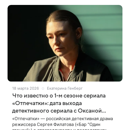
предстоит путешествие во времени. В
18 марта 2026
Екатерина Генберг
Что известно о 1-м сезоне сериала
«Отпечатки»: дата выхода
детективного сериала с Оксаной
Акиньшиной
«Отпечатки» — российская детективная драма
режиссера Сергея Филатова («Бар "Один