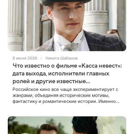
8 июня 2026
Никита Шабанов
Что известно о фильме «Касса невест»:
дата выхода, исполнители главных
ролей и другие известные
подробности
Российское кино все чаще экспериментирует с
жанрами, объединяя исторические мотивы,
фантастику и романтические истории. Именно
таким проектом стала «Касса невест» —
приключенческая комедия, вдохновленная