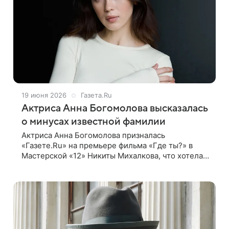
19 июня 2026
Газета.Ru
Актриса Анна Богомолова высказалась
о минусах известной фамилии
Актриса Анна Богомолова призналась
«Газете.Ru» на премьере фильма «Где ты?» в
Мастерской «12» Никиты Михалкова, что хотела
бы поработать со своим однофамильцем
Константином Богомоловым. По словам
артистки,