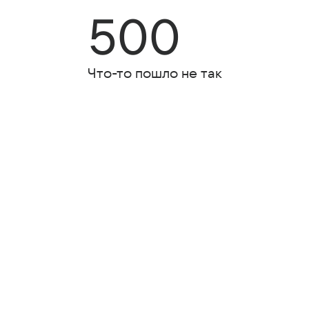
500
Что-то пошло не так