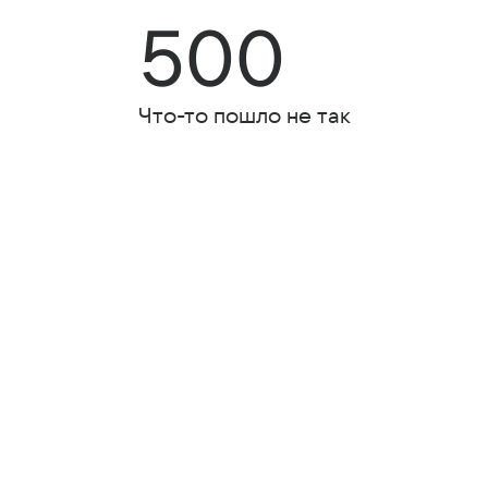
500
Что-то пошло не так