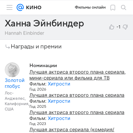
Фильмы онлайн
Ханна Эйнбиндер
-1
Hannah Einbinder
Награды и премии
Номинации
Лучшая актриса второго плана сериала,
мини-сериала или фильма для ТВ
Золотой
Фильм:
Хитрости
глобус
Год: 2026
Лос-
Лучшая актриса второго плана сериала
Анджелес,
Фильм:
Хитрости
Калифорния,
Год: 2025
США
Лучшая актриса второго плана сериала
Фильм:
Хитрости
Год: 2023
Лучшая актриса сериала (комедия/