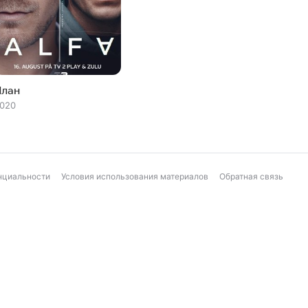
План
020
нциальности
Условия использования материалов
Обратная связь