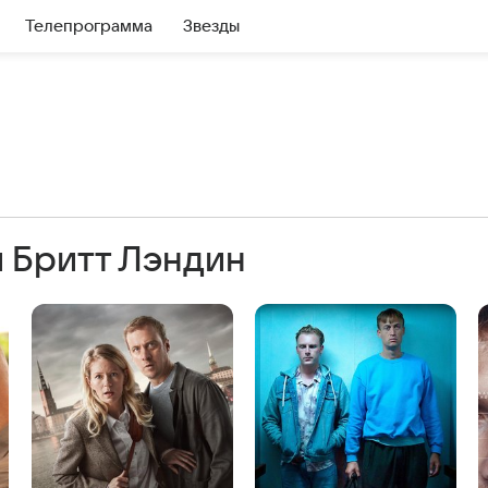
Телепрограмма
Звезды
 Бритт Лэндин