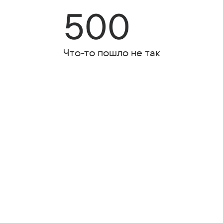
500
Что-то пошло не так