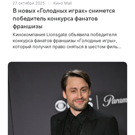
27 октября 2025
Кино Mail
В новых «Голодных играх» снимется
победитель конкурса фанатов
франшизы
Кинокомпания Lionsgate объявила победителя
конкурса фанатов франшизы «Голодные игры»,
который получил право сняться в шестом фильме
«Голодные игры: Рассвет жатвы», сообщает
издание The Variety. Им стал актер и