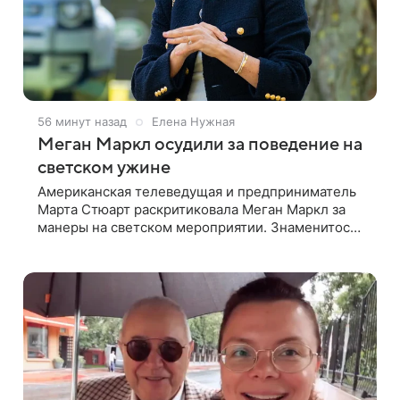
56 минут назад
Елена Нужная
Меган Маркл осудили за поведение на
светском ужине
Американская телеведущая и предприниматель
Марта Стюарт раскритиковала Меган Маркл за
манеры на светском мероприятии. Знаменитость
поделилась деталями личной встречи с
герцогиней Сассекской, пишет PageSix. По