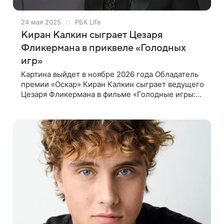
24 мая 2025
РБК Life
Киран Калкин сыграет Цезаря
Фликермана в приквеле «Голодных
игр»
Картина выйдет в ноябре 2026 года Обладатель
премии «Оскар» Киран Калкин сыграет ведущего
Цезаря Фликермана в фильме «Голодные игры:
Рассвет жатвы». В оригинальной франшизе эту
роль исполнил Стэнли Туччи, сообщает