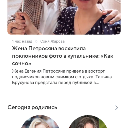
1 час назад
Соня Жарова
Жена Петросяна восхитила
поклонников фото в купальнике: «Как
сочно»
Жена Евгения Петросяна привела в восторг
подписчиков новым снимком с отдыха. Татьяна
Брухунова предстала перед публикой в
эффектном черно-сиреневом монокини, позируя
прямо в бассейне. «Ох, как сочно», «Татьяна,
Сегодня родились