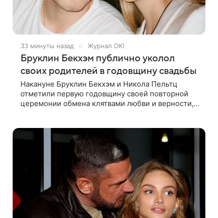
33 минуты назад
Журнал OK!
Бруклин Бекхэм публично уколол
своих родителей в годовщину свадьбы
Накануне Бруклин Бекхэм и Никола Пельтц
отметили первую годовщину своей повторной
церемонии обмена клятвами любви и верности,
на которую не позвали никого из клана Бекхэм.
По словам инсайдеров, пара считает это