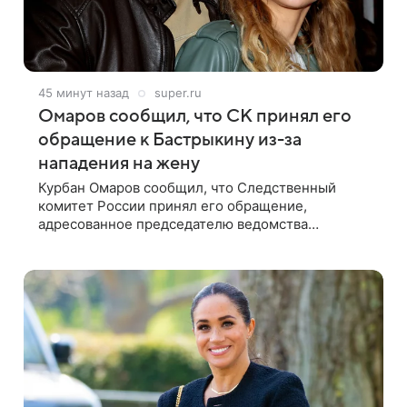
45 минут назад
super.ru
Омаров сообщил, что СК принял его
обращение к Бастрыкину из-за
нападения на жену
Курбан Омаров сообщил, что Следственный
комитет России принял его обращение,
адресованное председателю ведомства
Александру Бастрыкину. Бизнесмен опубликовал
ответ Информационного центра СК в личном
блоге. В