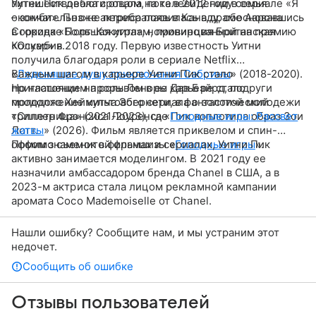
путешествовала с отцом, пока в 2012 году семья
Уитни Пик дебютировала на телевидении в сериале «Я
окончательно не перебралась в Канаду, обосновавшись
– зомби». Позже актриса появилась в драме Аарона
в городке Порт-Кокуитлам, провинция Британская
Соркина «Большая игра», номинированной на премию
Колумбия.
«Оскар» в 2018 году. Первую известность Уитни
получила благодаря роли в сериале Netflix
«
Важным шагом в карьере Уитни Пик стало
Леденящие душу приключения Сабрины
» (2018-2020).
Но настоящим прорывом в ее карьере стало
приглашение на роль Леноры Дав Бэйрд, подруги
продолжение культового сериала о золотой молодежи
молодого Хеймитча Эбернети, в фантастический
«Сплетница» (2021-2023), где Пик воплотила образ Зои
триллер Фрэнсиса Лоуренса «
Голодные игры: Рассвет
Лотт.
жатвы
» (2026). Фильм является приквелом и спин-
оффом знаменитой франшизы «
Помимо съемок в фильмах и сериалах, Уитни Пик
Голодные игры
».
активно занимается моделингом. В 2021 году ее
назначили амбассадором бренда Chanel в США, а в
2023-м актриса стала лицом рекламной кампании
аромата Coco Mademoiselle от Chanel.
Нашли ошибку? Сообщите нам, и мы устраним этот
недочет.
Сообщить об ошибке
Отзывы пользователей