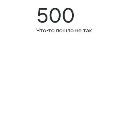
500
Что-то пошло не так