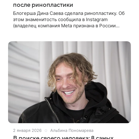
после ринопластики
Блогерша Дина Саева сделала ринопластику. Об
этом знаменитость сообщила в Instagram
(владелец компания Meta признана в России
экстремистской и запрещена). 26-летняя Саева
опубликовала фото, на котором
2 января 2026
Альбина Пономарева
В поиске своего человека: 8 самых