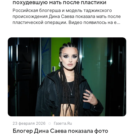
похудевшую мать после пластики
Российская блогерша и модель таджикского
происхождения Дина Саева показала мать после
пластической операции. Видео появилось на ее
странице в Instagram (принадлежит компании
Meta, признанной экстремистской
23 февраля 2026
Газета.Ru
Блогер Дина Саева показала фото