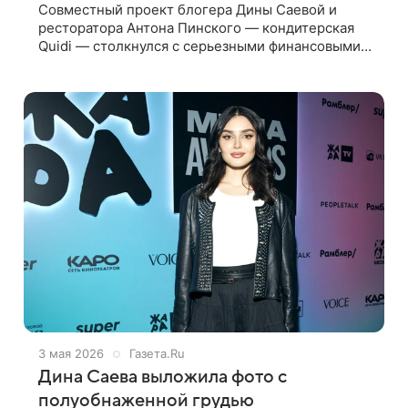
Совместный проект блогера Дины Саевой и
ресторатора Антона Пинского — кондитерская
Quidi — столкнулся с серьезными финансовыми
трудностями. Об это сообщает издание Super. По
данным сервиса Rusprofile, компания
3 мая 2026
Газета.Ru
Дина Саева выложила фото с
полуобнаженной грудью