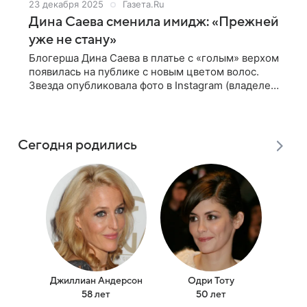
23 декабря 2025
Газета.Ru
Дина Саева сменила имидж: «Прежней
уже не стану»
Блогерша Дина Саева в платье с «голым» верхом
появилась на публике с новым цветом волос.
Звезда опубликовала фото в Instagram (владелец
компания Meta признана в России
экстремистской и запрещена). 26-летняя
Сегодня родились
Джиллиан Андерсон
Одри Тоту
Бил
58 лет
50 лет