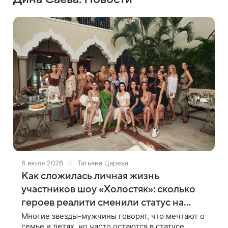
6 июля 2026
Татьяна Царева
Как сложилась личная жизнь
участников шоу «Холостяк»: сколько
героев реалити сменили статус на
«женат»
Многие звезды-мужчины говорят, что мечтают о
семье и детях, но часто остаются в статусе