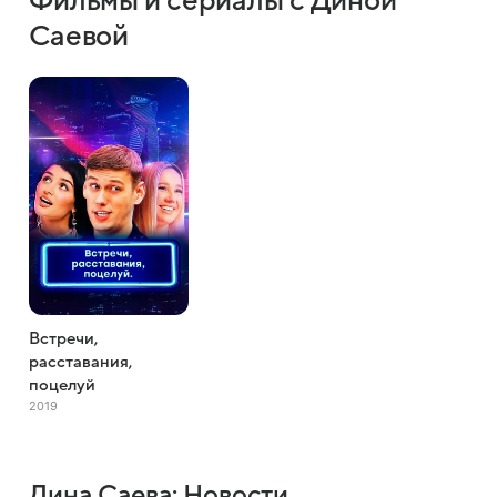
Фильмы и сериалы с Диной
Саевой
Встречи,
расставания,
поцелуй
2019
Дина Саева: Новости