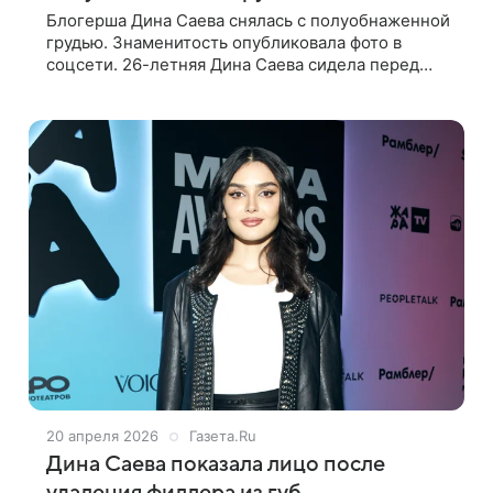
Блогерша Дина Саева снялась с полуобнаженной
грудью. Знаменитость опубликовала фото в
соцсети. 26-летняя Дина Саева сидела перед
зеркалом в белом халате без бюстгальтера.
Блогерша позировала с распущенными
20 апреля 2026
Газета.Ru
Дина Саева показала лицо после