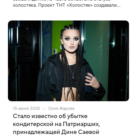
холостяка. Проект ТНТ «Холостяк» создавали
именно для таких завидных женихов, и
практически каждый участник покинул шоу с
15 июня 2026
Соня Жарова
Стало известно об убытке
кондитерской на Патриарших,
принадлежащей Дине Саевой