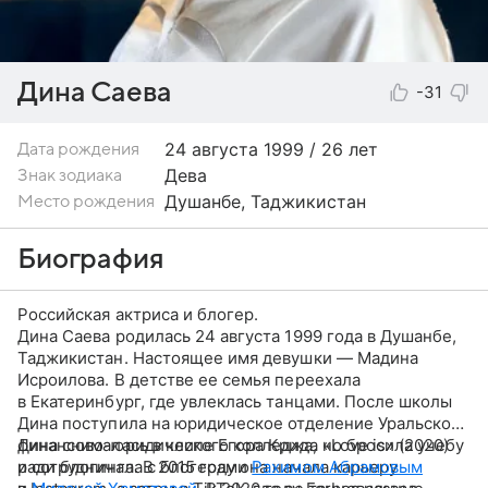
Дина Саева
-31
24 августа
1999 / 26 лет
Дата рождения
Дева
Знак зодиака
Душанбе, Таджикистан
Место рождения
Биография
Российская актриса и блогер.
Дина Саева родилась 24 августа 1999 года в Душанбе,
Таджикистан. Настоящее имя девушки — Мадина
Исроилова. В детстве ее семья переехала
в Екатеринбург, где увлеклась танцами. После школы
Дина поступила на юридическое отделение Уральского
финансово-юридического колледжа, но бросила учебу
Дина снималась в клипе Егора Крида «Love is» (2020)
ради блогинга. В 2015 году она начала карьеру
и сотрудничала с блогерами
Рахимом Абрамовым