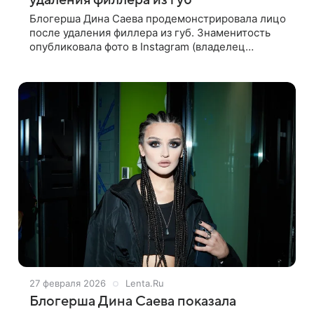
удаления филлера из губ
Блогерша Дина Саева продемонстрировала лицо
после удаления филлера из губ. Знаменитость
опубликовала фото в Instagram (владелец
компания Meta признана в России
экстремистской и запрещена). 26-летняя
27 февраля 2026
Lenta.Ru
Блогерша Дина Саева показала