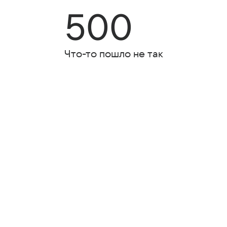
500
Что-то пошло не так