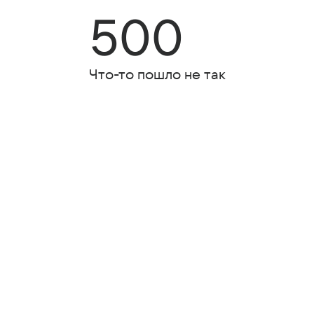
500
Что-то пошло не так