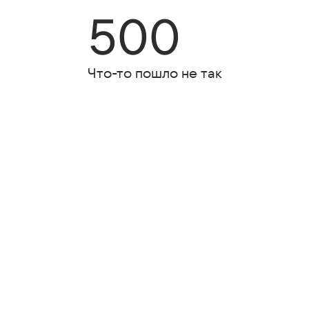
500
Что-то пошло не так