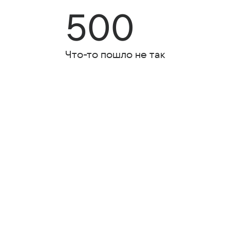
500
Что-то пошло не так