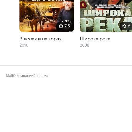
7,5
6
В лесах и на горах
Широка река
2010
2008
Mail
О компании
Реклама